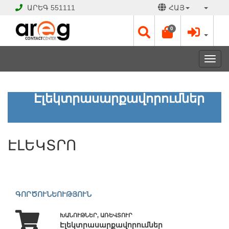
ԱՐԵԳ
551111
ՀԱՅ
0
Toggl
navig
ԷԼԵԿՏՐՈ
Էլեկտրասարքավորումներ
ՓԱԿ
Է
ԷԼԵԿՏՐՈ
Աշխատանքային
օրեր՝
Երկ
-
Շբթ
ԳՈՐԾՈՒՆԵՈՒԹՅՈՒՆ
10:00
-
ԽԱՆՈՒԹՆԵՐ, ԱՌԵՎՏՈՒՐ
18:00
Էլեկտրասարքավորումներ