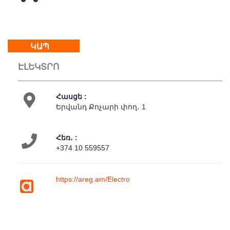
Կրկ
:
հանգստյան
օր
ԿԱՊ
ԷԼԵԿՏՐՈ
Մեր
մասին
Կապ
Հասցե :
Գործունեություն
Երվանդ Քոչարի փող․ 1
Հեռ․ :
+374 10 559557
https://areg.am/Electro