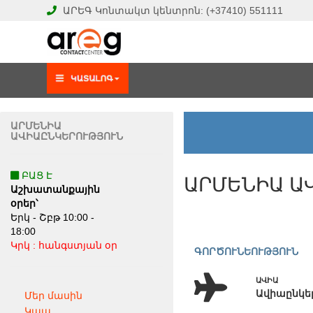
ԱՐԵԳ
Կոնտակտ կենտրոն:
(+37410)
551111
ԱՐՄԵՆԻԱ
ԱՎԻԱԸՆԿԵՐՈՒԹՅՈՒՆ
ԲԱՑ Է
ԱՐՄԵՆԻԱ Ա
Աշխատանքային
օրեր՝
Երկ - Շբթ 10:00 -
18:00
Կրկ : հանգստյան օր
ԳՈՐԾՈՒՆԵՈՒԹՅՈՒՆ
ԱՎԻԱ
Ավիաընկեր
Մեր մասին
Կապ