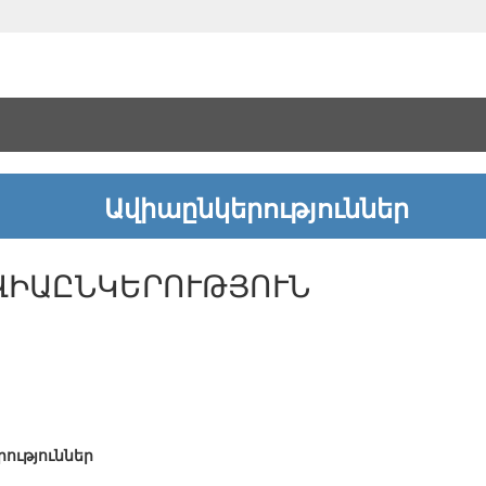
Ավիաընկերություններ
ՎԻԱԸՆԿԵՐՈՒԹՅՈՒՆ
ություններ