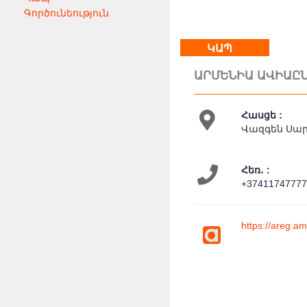
Գործունեություն
ԿԱՊ
ԱՐՄԵՆԻԱ ԱՎԻԱԸ
Հասցե :
Վազգեն Սար
Հեռ․ :
+3741174777
https://areg.a