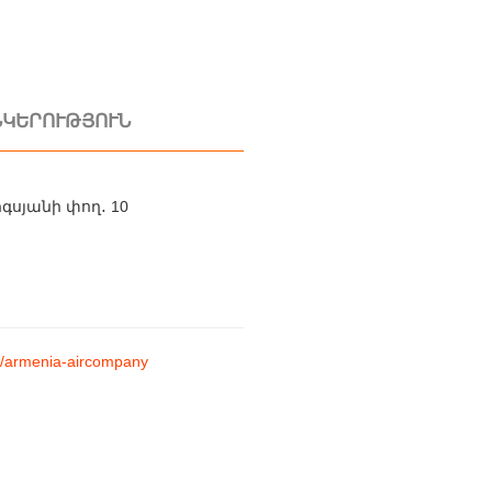
ՆԿԵՐՈՒԹՅՈՒՆ
գսյանի փող․ 10
7
m/armenia-aircompany