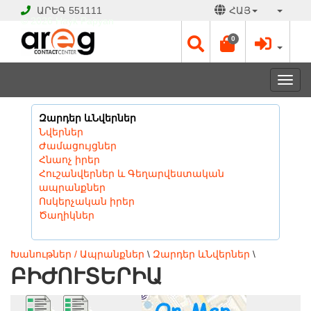
ԱՐԵԳ
551111
ՀԱՅ
© 2026 Hayk Papyan
0
Togg
navi
Զարդեր ևՆվերներ
Նվերներ
Ժամացույցներ
Հնաոչ իրեր
Հուշանվերներ և Գեղարվեստական
ապրանքներ
Ոսկերչական իրեր
Ծաղիկներ
Խանութներ / Ապրանքներ
\
Զարդեր ևՆվերներ
\
ԲԻԺՈՒՏԵՐԻԱ