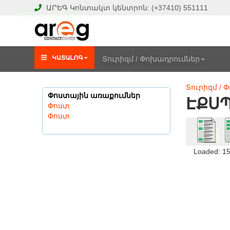
ԱՐԵԳ
Կոնտակտ կենտրոն:
(+37410)
551111
© 2026 Hayk Papyan
Տուրիզմ / Փոխադրումներ
Տուրիզմ /
Փոստային առաքումներ
ԷՔՍ
Փոստ
Փոստ
Loaded: 1