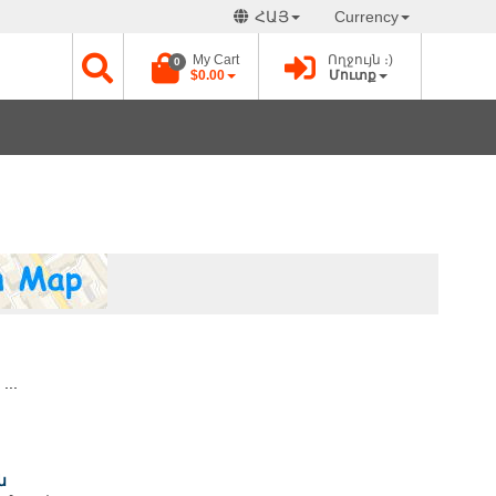
ՀԱՅ
Currency
My Cart
Ողջույն ։)
0
$0.00
Մուտք
..
ն