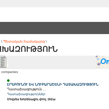
ն
\
Պետական համակարգ
\
ԱԽԱԶՈՒԹՅՈՒՆ
0 companies
ԷՐԵԲՈՒՆՈՒ ԵՎ ՆՈՒԲԱՐԱՇԵՆԻ ԴԱՏԱԽԱԶՈՒԹՅՈՒՆ
Դատախազություն ...
Դատախազություններ
Մովսես Խորենացու փող. 162ա