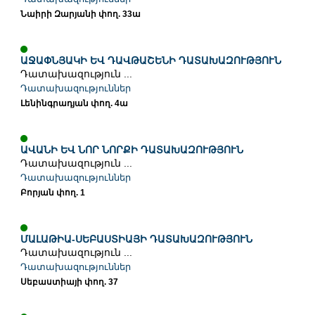
Նաիրի Զարյանի փող. 33ա
ԱՋԱՓՆՅԱԿԻ ԵՎ ԴԱՎԹԱՇԵՆԻ ԴԱՏԱԽԱԶՈՒԹՅՈՒՆ
Դատախազություն ...
Դատախազություններ
Լենինգրադյան փող. 4ա
ԱՎԱՆԻ ԵՎ ՆՈՐ ՆՈՐՔԻ ԴԱՏԱԽԱԶՈՒԹՅՈՒՆ
Դատախազություն ...
Դատախազություններ
Բորյան փող. 1
ՄԱԼԱԹԻԱ-ՍԵԲԱՍՏԻԱՅԻ ԴԱՏԱԽԱԶՈՒԹՅՈՒՆ
Դատախազություն ...
Դատախազություններ
Սեբաստիայի փող. 37