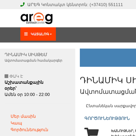
ԱՐԵԳ
Կոնտակտ կենտրոն:
(+37410)
551111
ԴԻՆԱՄԻԿ ՍԻՍԹԵՄ
Ավտոմատացման համակարգեր
ՓԱԿ Է
ԴԻՆԱՄԻԿ Ս
Աշխատանքային
օրեր՝
Ավտոմատացման
Ամեն օր 10:00 - 22:00
Ընտանեկան սարքավորո
Մեր մասին
ԳՈՐԾՈՒՆԵՈՒԹՅՈՒՆ
Կապ
Գործունեություն
ԽԱՆՈՒԹՆԵՐ, 