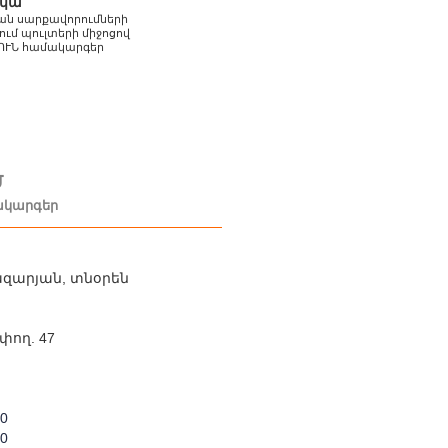
իկա
ն սարքավորումների
ւմ պուլտերի միջոցով
ՈՒՆ համակարգեր
Մ
կարգեր
զարյան, տնօրեն
փող. 47
70
70