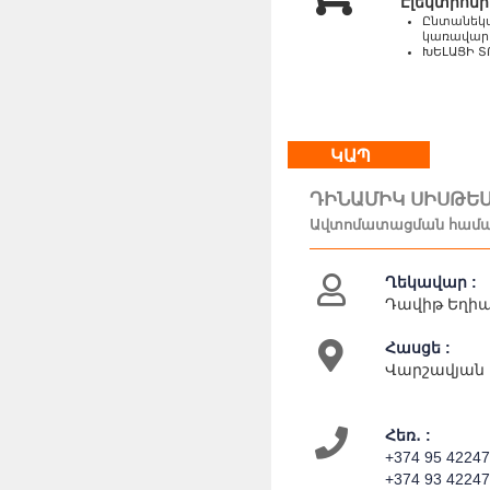
Էլեկտրոն
Ընտանեկա
կառավարո
ԽԵԼԱՑԻ Տ
ԿԱՊ
ԴԻՆԱՄԻԿ ՍԻՍԹԵ
Ավտոմատացման համա
Ղեկավար :
Դավիթ Եղիա
Հասցե :
Վարշավյան 
Հեռ․ :
+374 95 4224
+374 93 4224