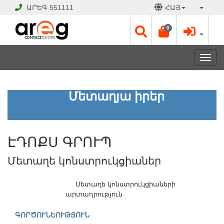
ԱՐԵԳ
551111
ՀԱՅ
0
Toggl
navig
ԷԴՈՔՍ
Մետաղյա իրեր
ԳՐՈՒՊ
Մետաղե
կոնստրուկցիաներ
ԷԴՈՔՍ ԳՐՈՒՊ
ՓԱԿ
Մետաղե կոնստրուկցիաներ
Է
Աշխատանքային
օրեր՝
Մետաղե կոնստրուկցիաների
Երկ
արտադրություն
-
Ուրբ
ԳՈՐԾՈՒՆԵՈՒԹՅՈՒՆ
09:00