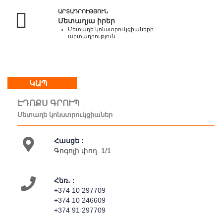
-
ԱՐՏԱԴՐՈՒԹՅՈՒՆ
18:00
Մետաղյա իրեր
Շբթ,
Մետաղե կոնստրուկցիաների
Կրկ
արտադրություն
:
հանգստյան
օր
ԿԱՊ
Մեր
ԷԴՈՔՍ ԳՐՈՒՊ
մասին
Մետաղե կոնստրուկցիաներ
Կապ
Գործունեություն
Հասցե :
Գոգոլի փող. 1/1
Հեռ․ :
+374 10 297709
+374 10 246609
+374 91 297709