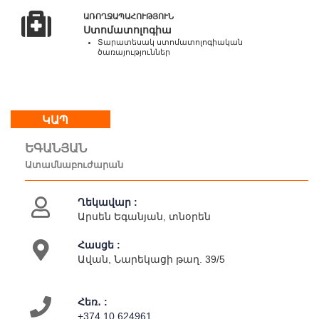
22:00
Կրկ
ԱՌՈՂՋԱՊԱՀՈՒԹՅՈՒՆ
Ստոմատոլոգիա
:
Տարատեսակ ստոմատոլոգիական
հանգստյան
ծառայություններ
օր
Մեր
ԿԱՊ
մասին
Կապ
ԵԳԱՆՅԱՆ
Գործունեություն
Ատամնաբուժարան
Ղեկավար :
Արսեն Եգանյան, տնօրեն
Հասցե :
Ավան, Նարեկացի թաղ. 39/5
Հեռ․ :
+374 10 624961