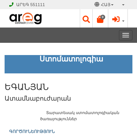
ԱՐԵԳ
551111
ՀԱՅ
0
Toggl
navig
ԵԳԱՆՅԱՆ
Ստոմատոլոգիա
Ատամնաբուժարան
ԲԱՑ
ԵԳԱՆՅԱՆ
Է
Աշխատանքային
Ատամնաբուժարան
օրեր՝
Երկ
Տարատեսակ ստոմատոլոգիական
-
ծառայություններ
Շբթ
09:00
ԳՈՐԾՈՒՆԵՈՒԹՅՈՒՆ
-