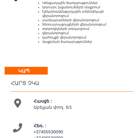
18:00
Կենցաղային ծառայություններ
Կրկ
կոյուղու խցանումների մաքրում
էլեկտրակենցաղային տեխնիկայի
:
վերանորոգում
հանգստյան
սառնարանների վերանորոգում
հեռուստացույցների վերանորոգում
օր
օդորոկիչների տեղադրում
վերանորոգում
կահույքի վերանորոգում
մաքրման ծառայություններ
Մեր
մասին
Կապ
Գործունեություն
ԿԱՊ
Քարտեզ
ՀԱՐՑ ՉԿԱ
Հասցե :
Աբելյան փող․ 6/1
Հեռ․ :
+37455530090