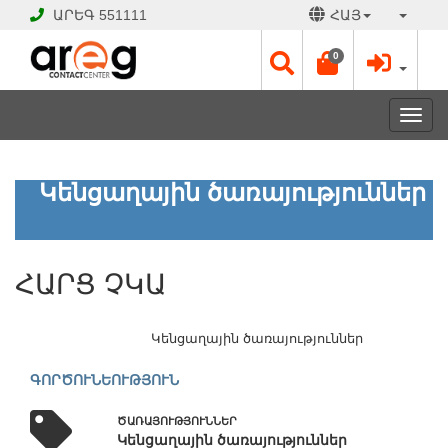
ԱՐԵԳ
551111
ՀԱՅ
0
Toggl
navig
ՀԱՐՑ
Կենցաղային ծառայություններ
ՉԿԱ
ՓԱԿ
ՀԱՐՑ ՉԿԱ
Է
Աշխատանքային
օրեր՝
Կենցաղային ծառայություններ
Երկ
-
ԳՈՐԾՈՒՆԵՈՒԹՅՈՒՆ
Շբթ
10:00
ԾԱՌԱՅՈՒԹՅՈՒՆՆԵՐ
-
Կենցաղային ծառայություններ