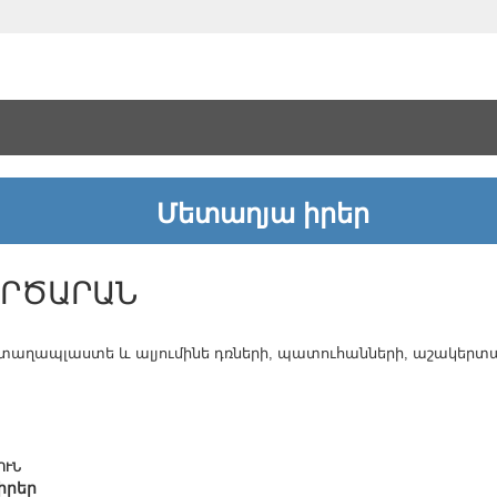
Մետաղյա իրեր
ՈՐԾԱՐԱՆ
տաղապլաստե և ալյումինե դռների, պատուհանների, աշակերտ
ՈՒՆ
իրեր