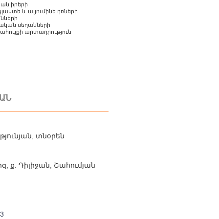
ան իրերի
աստե և ալյումինե դռների
նների
ական սեղանների
ահույքի արտադրություն
ԱՆ
թյունյան, տնօրեն
զ, ք. Դիլիջան, Շահումյան
13