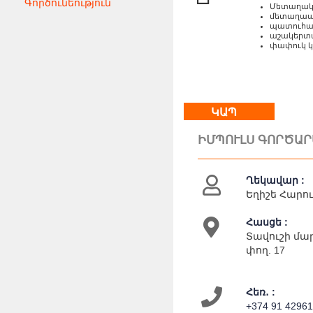
Գործունեություն
Մետաղակ
մետաղապլ
պատուհա
աշակերտ
փափուկ կ
ԿԱՊ
ԻՄՊՈՒԼՍ ԳՈՐԾԱՐ
Ղեկավար :
Եղիշե Հարու
Հասցե :
Տավուշի մար
փող. 17
Հեռ․ :
+374 91 4296