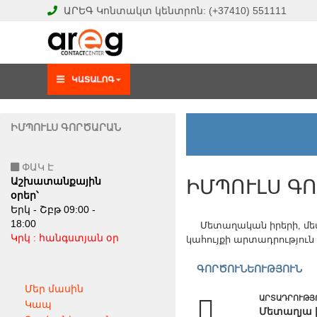
ԱՐԵԳ
Կոնտակտ կենտրոն:
(+37410)
551111
ԻՄՊՈՒԼՍ ԳՈՐԾԱՐԱՆ
ՓԱԿ Է
Աշխատանքային
ԻՄՊՈՒԼՍ Գ
օրեր՝
Երկ - Շբթ 09:00 -
18:00
Մետաղական իրերի, մե
Կրկ : հանգստյան օր
կահույքի արտադրություն
ԳՈՐԾՈՒՆԵՈՒԹՅՈՒՆ
Մեր մասին
ԱՐՏԱԴՐՈՒԹՅ
Կապ
Մետաղյա 