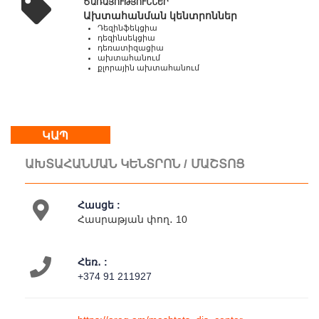
ԾԱՌԱՅՈՒԹՅՈՒՆՆԵՐ
-
Ախտահանման կենտրոններ
18:00
Դեզինֆեկցիա
Կրկ
դեզինսեկցիա
դեռատիզացիա
:
ախտահանում
հանգստյան
քլորային ախտահանում
օր
Մեր
ԿԱՊ
մասին
Կապ
ԱԽՏԱՀԱՆՄԱՆ ԿԵՆՏՐՈՆ / ՄԱՇՏՈՑ
Գործունեություն
Հասցե :
Հասրաթյան փող․ 10
Հեռ․ :
+374 91 211927