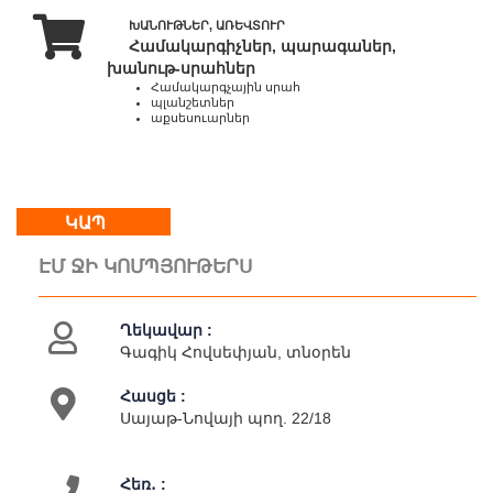
20:00
ԽԱՆՈՒԹՆԵՐ, ԱՌԵՎՏՈՒՐ
Կրկ
Համակարգիչներ, պարագաներ,
10:00
խանութ-սրահներ
-
Համակարգչային սրահ
պլանշետներ
15:00
աքսեսուարներ
Մեր
մասին
ԿԱՊ
Կապ
Գործունեություն
ԷՄ ՋԻ ԿՈՄՊՅՈՒԹԵՐՍ
Ղեկավար :
Գագիկ Հովսեփյան, տնօրեն
Հասցե :
Սայաթ-Նովայի պող. 22/18
Հեռ․ :