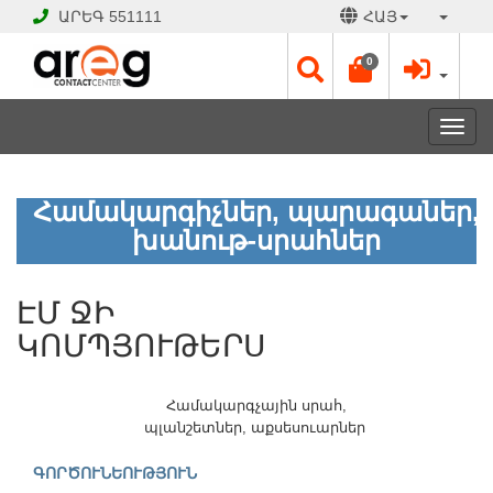
ԱՐԵԳ
551111
ՀԱՅ
0
Toggl
navig
ԷՄ
Համակարգիչներ, պարագաներ,
ՋԻ
ԿՈՄՊՅՈՒԹԵՐՍ
խանութ-սրահներ
ԷՄ ՋԻ
ԲԱՑ
Է
ԿՈՄՊՅՈՒԹԵՐՍ
Աշխատանքային
օրեր՝
Երկ
Համակարգչային սրահ,
-
պլանշետներ, աքսեսուարներ
Շբթ
10:00
ԳՈՐԾՈՒՆԵՈՒԹՅՈՒՆ
-