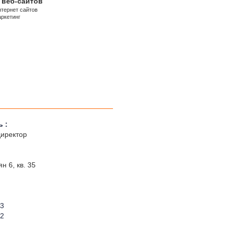
 веб-сайтов
нтернет сайтов
аркетинг
 :
директор
н 6, кв. 35
63
72