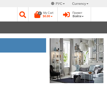
РУС
Currency
My Cart
Привет
0
$0.00
Войти