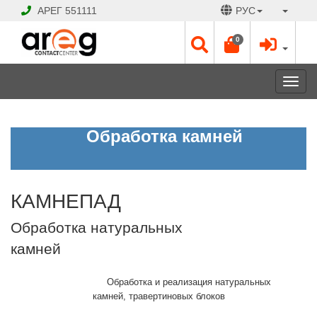
АРЕГ
551111
РУС
0
Toggl
navig
КАМНЕПАД
Обработка камней
Обработка
натуральных
камней
КАМНЕПАД
ЗАКРЫТО
Обработка натуральных
Рабочие
дни:
камней
Пн
-
Обработка и реализация натуральных
Сб
камней, травертиновых блоков
10:00
-