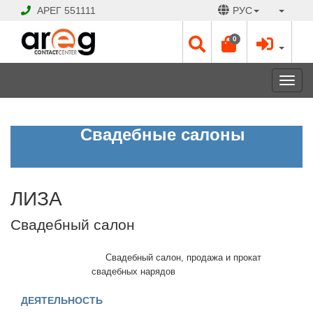
АРЕГ
551111
РУС
0
Toggl
navig
ЛИЗА
Свадебные салоны
Свадебный
салон
ЛИЗА
ЗАКРЫТО
Рабочие
Свадебный салон
дни:
Без
выходных
Свадебный салон, продажа и прокат
10:00
свадебных нарядов
-
20:00
ДЕЯТЕЛЬНОСТЬ