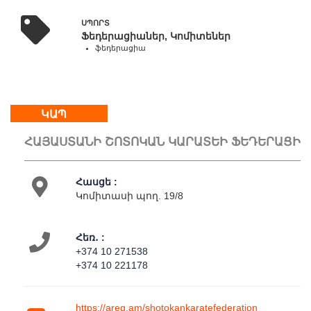
-
18:00
ՍՊՈՐՏ
Ֆեդերացիաներ, Կոմիտեներ
Կրկ
ֆեդերացիա
:
հանգստյան
օր
ԿԱՊ
Մեր
ՀԱՅԱՍՏԱՆԻ ՇՈՏՈԿԱՆ ԿԱՐԱՏԵԻ ՖԵԴԵՐԱՑԻԱ
մասին
Կապ
Գործունեություն
Հասցե :
Քարտեզ
Կոմիտասի պող. 19/8
Հեռ․ :
+374 10 271538
+374 10 221178
https://areg.am/shotokankaratefederation