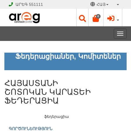
ԱՐԵԳ
551111
ՀԱՅ
0
Toggl
navig
ՀԱՅԱՍՏԱՆԻ
Ֆեդերացիաներ, Կոմիտեներ
ՇՈՏՈԿԱՆ
ԿԱՐԱՏԵԻ
ՖԵԴԵՐԱՑԻԱ
ՀԱՅԱՍՏԱՆԻ
ԲԱՑ
ՇՈՏՈԿԱՆ ԿԱՐԱՏԵԻ
Է
ՖԵԴԵՐԱՑԻԱ
Աշխատանքային
օրեր՝
Երկ
ֆեդերացիա
-
Շբթ
ԳՈՐԾՈՒՆԵՈՒԹՅՈՒՆ
09:00