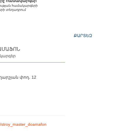
իչ համակարգեր
ւթյան համակարգերի
երի տեղադրում
ՔԱՐՏԵԶ
ԱՄԱՖՈՆ
կարգեր
արշյան փող․ 12
4
0
am/stroy_master_doamafon