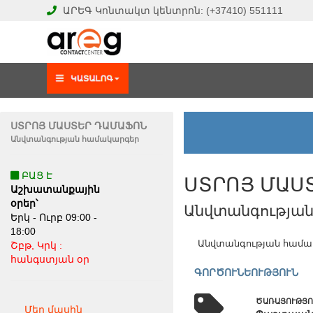
ԱՐԵԳ
Կոնտակտ կենտրոն:
(+37410)
551111
ՍՏՐՈՅ ՄԱՍՏԵՐ ԴԱՄԱՖՈՆ
Անվտանգության համակարգեր
ԲԱՑ Է
ՍՏՐՈՅ ՄԱՍ
Աշխատանքային
օրեր՝
Անվտանգությա
Երկ - Ուրբ 09:00 -
18:00
Անվտանգության համակ
Շբթ, Կրկ :
հանգստյան օր
ԳՈՐԾՈՒՆԵՈՒԹՅՈՒՆ
ԾԱՌԱՅՈՒԹՅՈ
Մեր մասին