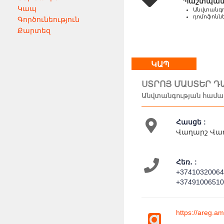
Պաշտպան
Կապ
Անվտանգո
դոմոֆոնն
Գործունեություն
Քարտեզ
ԿԱՊ
ՍՏՐՈՅ ՄԱՍՏԵՐ Դ
Անվտանգության համա
Հասցե :
Վաղարշ Վաղ
Հեռ․ :
+3741032006
+3749100651
https://areg.