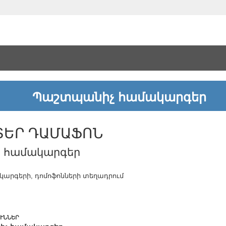
Պաշտպանիչ համակարգեր
ՏԵՐ ԴԱՄԱՖՈՆ
ն համակարգեր
արգերի, դոմոֆոնների տեղադրում
ՒՆՆԵՐ