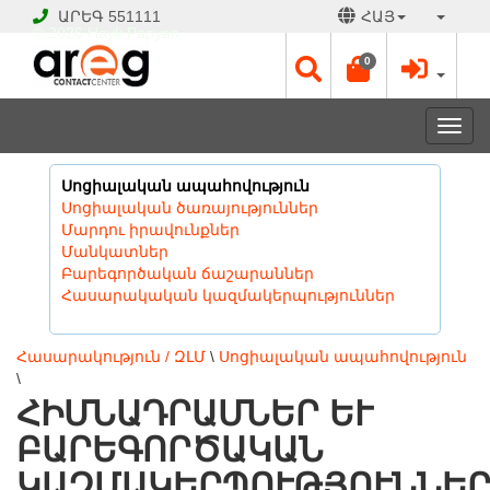
ԱՐԵԳ
551111
ՀԱՅ
© 2026 Hayk Papyan
0
Togg
navi
Սոցիալական ապահովություն
Սոցիալական ծառայություններ
Մարդու իրավունքներ
Մանկատներ
Բարեգործական ճաշարաններ
Հասարակական կազմակերպություններ
Հասարակություն / ԶԼՄ
\
Սոցիալական ապահովություն
\
ՀԻՄՆԱԴՐԱՄՆԵՐ ԵՒ Բ
ԱՐԵԳՈՐԾԱԿԱՆ Կ
ԱԶՄԱԿԵՐՊՈՒԹՅՈՒՆՆԵՐ