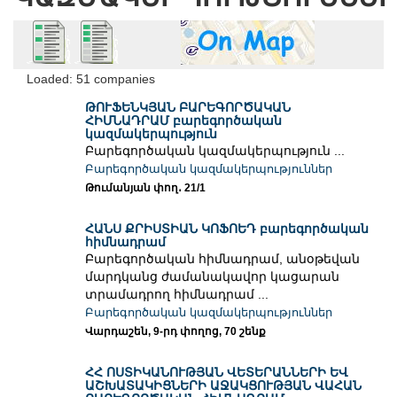
Loaded: 51 companies
ԹՈՒՖԵՆԿՅԱՆ ԲԱՐԵԳՈՐԾԱԿԱՆ
ՀԻՄՆԱԴՐԱՄ բարեգործական
կազմակերպություն
Բարեգործական կազմակերպություն ...
Բարեգործական կազմակերպություններ
Թումանյան փող․ 21/1
ՀԱՆՍ ՔՐԻՍՏԻԱՆ ԿՈՖՈԵԴ բարեգործական
հիմնադրամ
Բարեգործական հիմնադրամ, անօթեվան
մարդկանց ժամանակավոր կացարան
տրամադրող հիմնադրամ ...
Բարեգործական կազմակերպություններ
Վարդաշեն, 9-րդ փողոց, 70 շենք
ՀՀ ՈՍՏԻԿԱՆՈՒԹՅԱՆ ՎԵՏԵՐԱՆՆԵՐԻ ԵՎ
ԱՇԽԱՏԱԿԻՑՆԵՐԻ ԱՋԱԿՑՈՒԹՅԱՆ ՎԱՀԱՆ