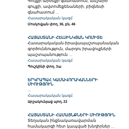
Գույքի արժեքի գնահատում, անշարժ
գույքի, ավտոմեքենաների, բիզնեսի
գնահատում ...
Հասարակական կազմ.
Մոսկովյան փող. 36, բն. 46
ՀԱՅԱՍՏԱՆԻ ՀԵԼՍԻՆԿՅԱՆ ԿՈՄԻՏԵ
Հասարակական-իրավապաշտպանական
գործունեություն, մարդու իրավուքների
պաշտպանություն ...
Հասարակական կազմ.
Պուշկինի փող. 3ա
ԵՐԿՐԱՊԱՀ ԿԱՄԱՎՈՐԱԿԱՆՆԵՐԻ
ՄԻՈՒԹՅՈՒՆ
...
Հասարակական կազմ.
Արշակունյաց պող. 22
ՀԱՅԱՍՏԱՆԻ ՀԱՄԱՅՆՔՆԵՐԻ ՄԻՈՒԹՅՈՒՆ
Տեղական ինքնակառավարման
համակարգի հետ կապված խնդիրներ ...