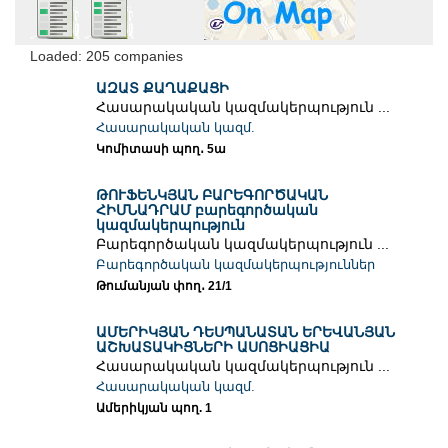
Loaded: 205 companies
ԱԶԱՏ ՔԱՂԱՔԱՑԻ
Հասարակական կազմակերպություն ...
Հասարակական կազմ.
Կոմիտասի պող․ 5ա
ԹՈՒՖԵՆԿՅԱՆ ԲԱՐԵԳՈՐԾԱԿԱՆ
ՀԻՄՆԱԴՐԱՄ բարեգործական
կազմակերպություն
Բարեգործական կազմակերպություն ...
Բարեգործական կազմակերպություններ
Թումանյան փող․ 21/1
ԱՄԵՐԻԿՅԱՆ ԴԵՍՊԱՆԱՏԱՆ ԵՐԵՎԱՆՅԱՆ
ԱՇԽԱՏԱԿԻՑՆԵՐԻ ԱՍՈՑԻԱՑԻԱ
Հասարակական կազմակերպություն ...
Հասարակական կազմ.
Ամերիկյան պող. 1