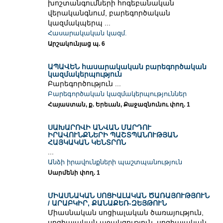
խոշտանգումների հոգեբանական
վերականգնում, բարեգործական
կազմակպերպ ...
Հասարակական կազմ.
Արշակունյաց պ. 6
ԱՊԱՎԵՆ հասարակական բարեգործական
կազմակերպություն
Բարեգործություն ...
Բարեգործական կազմակերպություններ
Հայաստան, ք. Երեւան, Քաջազնունու փող. 1
ՍԱԽԱՐՈՎԻ ԱՆՎԱՆ ՄԱՐԴՈՒ
ԻՐԱՎՈՒՆՔՆԵՐԻ ՊԱՇՏՊԱՆՈՒԹՅԱՆ
ՀԱՅԿԱԿԱՆ ԿԵՆՏՐՈՆ
...
Անձի իրավունքների պաշտպանություն
Սարմենի փող. 1
ՄԻԱՍՆԱԿԱՆ ՍՈՑԻԱԼԱԿԱՆ ԾԱՌԱՅՈՒԹՅՈՒՆ
/ ԱՐԱԲԿԻՐ, ՔԱՆԱՔԵՌ-ԶԵՅԹՈՒՆ
Միասնական սոցիալական ծառայություն,
սոցիալական աջակցություն, սոցիալական