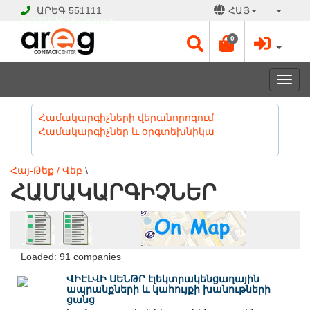
ԱՐԵԳ
551111
ՀԱՅ
© 2026 Hayk Papyan
0
Togg
navi
Համակարգիչների վերանորոգում
Համակարգիչներ և օրգտեխնիկա
Հայ-Թեք / Վեբ
\
ՀԱՄԱԿԱՐԳԻՉՆԵՐ
Loaded: 91 companies
ՎԻԷԼՎԻ ՍԵՆԹՐ էլեկտրակենցաղային
ապրանքների և կահույքի խանութների
ցանց