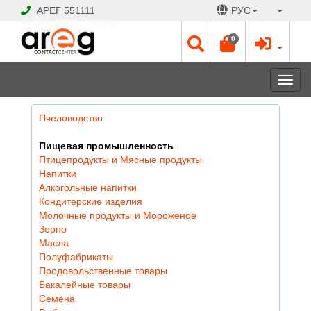
АРЕГ
551111
РУС
© 2026 Hayk Papyan
0
Togg
navi
Пчеловодство
Пищевая промышленность
Птицепродукты и Мясные продукты
Напитки
Алкогольные напитки
Кондитерские изделия
Молочные продукты и Мороженое
Зерно
Масла
Полуфабрикаты
Продовольственные товары
Бакалейные товары
Семена