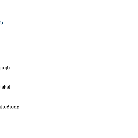
ւն
 լայն
ոցից)
 վաճառք,