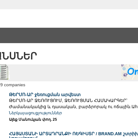
ԱՆՍՆԵՐ
09 companies
ԹԵՐՄՈ-ԱՐ ջեռուցման արվեստ
ԹԵՐՄՈ-ԱՐ ՋԵՌՈՒՑՈՒՄ, ՋԵՌՈՒՑՄԱՆ ՀԱՄԱԿԱՐԳԵՐ՝
Ժամանակակից և դասական, բարձրորակ ու ոճային.Ահա 
Ներկայացուցչություններ
Ալեք Մանուկյան փող. 25
ՀԱՅԱՍՏԱՆԻ ԱՐՏԱԴՐԱՆՔԻ ՌԵԳԻՍՏՐ / BRAND.AM շտրիխ