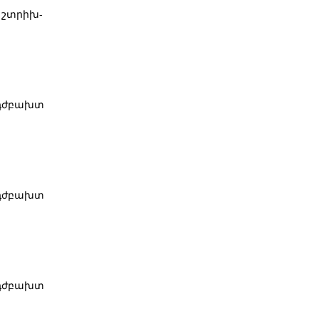
 շտրիխ-
 դժբախտ
 դժբախտ
 դժբախտ