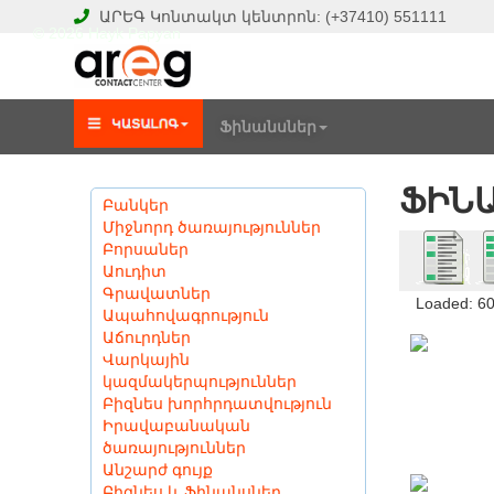
ԱՐԵԳ
Կոնտակտ կենտրոն:
(+37410)
551111
© 2026 Hayk Papyan
Ֆինանսներ
ՖԻՆ
Բանկեր
Միջնորդ ծառայություններ
Բորսաներ
Աուդիտ
Գրավատներ
Loaded: 6
Ապահովագրություն
Աճուրդներ
Վարկային
կազմակերպություններ
Բիզնես խորհրդատվություն
Իրավաբանական
ծառայություններ
Անշարժ գույք
Բիզնես և Ֆինանսներ