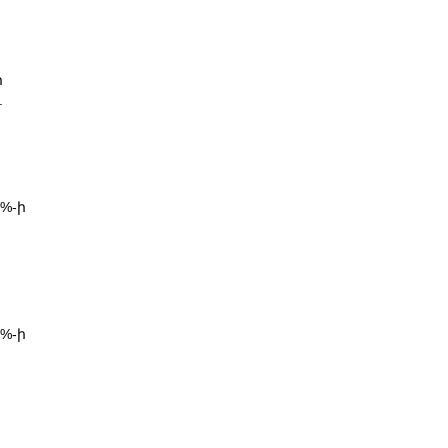
ի
.
%-ի
%-ի