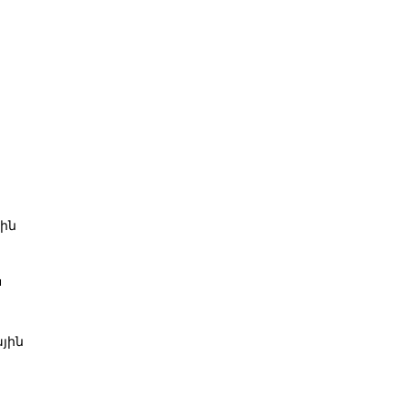
ին
ն
յին