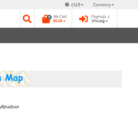
ՀԱՅ
Currency
My Cart
Ողջույն ։)
0
$0.00
Մուտք
 դժբախտ