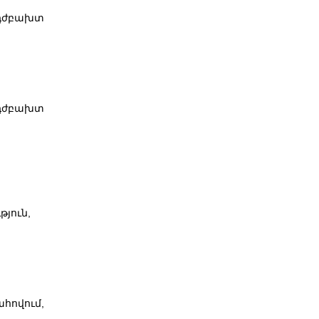
 դժբախտ
 դժբախտ
յուն,
հովում,