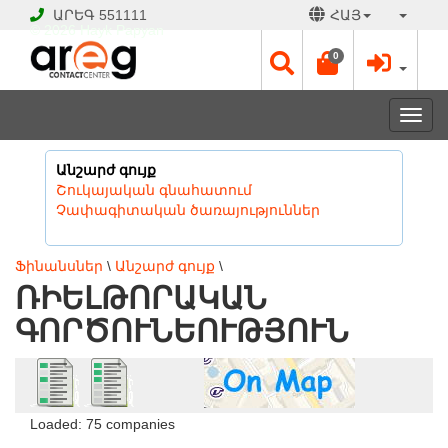
ԱՐԵԳ
551111
ՀԱՅ
© 2026 Hayk Papyan
0
Togg
navi
Անշարժ գույք
Շուկայական գնահատում
Չափագիտական ծառայություններ
Ֆինանսներ
\
Անշարժ գույք
\
ՌԻԵԼԹՈՐԱԿԱՆ
ԳՈՐԾՈՒՆԵՈՒԹՅՈՒՆ
Loaded: 75 companies