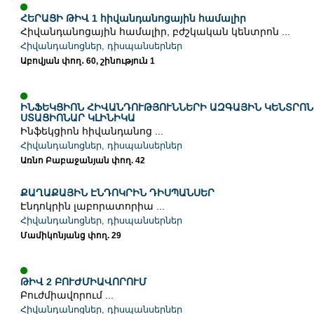
ՀԵՐԱՑԻ ԹԻՎ 1 հիվանդանոցային համալիր
Հիվանդանոցային համալիր, բժշկական կենտրոն ...
Հիվանդանոցներ, դիսպանսերներ
Աբովյան փող․ 60, շինություն 1
ԻՆՖԵԿՑԻՈՆ ՀԻՎԱՆԴՈՒԹՅՈՒՆՆԵՐԻ ԱԶԳԱՅԻՆ ԿԵՆՏՐՈՆ 
ՍՏԱՑԻՈՆԱՐ ԿԼԻՆԻԿԱ
Ինֆեկցիոն հիվանդանոց ...
Հիվանդանոցներ, դիսպանսերներ
Առնո Բաբաջանյան փող. 42
ՔԱՂԱՔԱՅԻՆ ԷՆԴՈԿՐԻՆ ԴԻՍՊԱՆՍԵՐ
Էնդոկրին լաբորատորիա ...
Հիվանդանոցներ, դիսպանսերներ
Մամիկոնյանց փող. 29
ԹԻՎ 2 ԲՈՒԺՄԻԱՎՈՐՈՒՄ
Բուժմիավորում ...
Հիվանդանոցներ, դիսպանսերներ