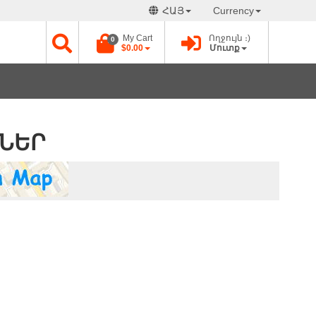
ՀԱՅ
Currency
My Cart
Ողջույն ։)
0
$0.00
Մուտք
ՐՆԵՐ