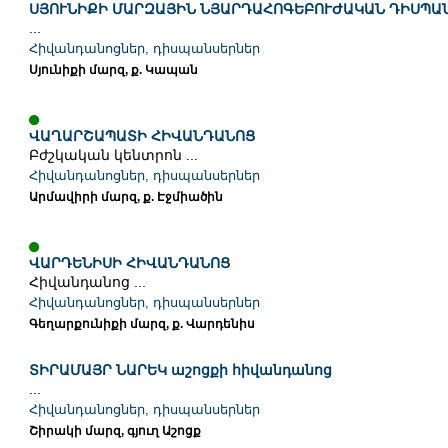
ՍՅՈՒՆԻՔԻ ՄԱՐԶԱՅԻՆ ՆՅԱՐԴԱՀՈԳԵԲՈՒԺԱԿԱՆ ԴԻՍՊԱ
...
Հիվանդանոցներ, դիսպանսերներ
Սյունիքի մարզ, ք. Կապան
ՎԱՂԱՐՇԱՊԱՏԻ ՀԻՎԱՆԴԱՆՈՑ
Բժշկական կենտրոն ...
Հիվանդանոցներ, դիսպանսերներ
Արմավիրի մարզ, ք. Էջմիածին
ՎԱՐԴԵՆԻՍԻ ՀԻՎԱՆԴԱՆՈՑ
Հիվանդանոց ...
Հիվանդանոցներ, դիսպանսերներ
Գեղարքունիքի մարզ, ք. Վարդենիս
ՏԻՐԱՄԱՅՐ ՆԱՐԵԿ աշոցքի հիվանդանոց
...
Հիվանդանոցներ, դիսպանսերներ
Շիրակի մարզ, գյուղ Աշոցք