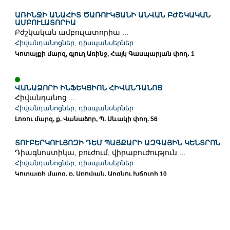
ԱՌԻՆՋԻ ԱՆԱՀԻՏ ԾԱՌՈՒԿՅԱՆԻ ԱՆՎԱՆ ԲԺՇԿԱԿԱՆ
ԱՄԲՈՒԼԱՏՈՐԻԱ
Բժշկական ամբուլատորիա ...
Հիվանդանոցներ, դիսպանսերներ
Կոտայքի մարզ, գյուղ Առինջ, Հայկ Գասպարյան փող․ 1
ՎԱՆԱՁՈՐԻ ԻՆՖԵԿՑԻՈՆ ՀԻՎԱՆԴԱՆՈՑ
Հիվանդանոց ...
Հիվանդանոցներ, դիսպանսերներ
Լոռու մարզ, ք. Վանաձոր, Պ. Սևակի փող. 56
ՏՈՒԲԵՐԿՈՒԼՅՈԶԻ ԴԵՄ ՊԱՅՔԱՐԻ ԱԶԳԱՅԻՆ ԿԵՆՏՐՈՆ
Դիագնոստիկա, բուժում, վիրաբուժություն ...
Հիվանդանոցներ, դիսպանսերներ
Կոտայքի մարզ, ք. Աբովյան, Արզնու խճուղի 10
ԲՅՈՒՐԱԿԱՆԻ ԲՈՒԺԱՄԲՈՒԼԱՏՈՐԻԱ
Բուժական ամբուլատորիա ...
Հիվանդանոցներ, դիսպանսերներ
Արագածոտնի մարզ, գ. Բյուրական