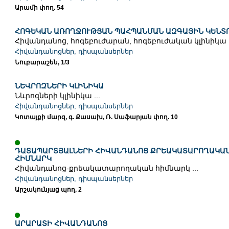
Արամի փող. 54
ՀՈԳԵԿԱՆ ԱՌՈՂՋՈՒԹՅԱՆ ՊԱՀՊԱՆՄԱՆ ԱԶԳԱՅԻՆ ԿԵՆՏ
Հիվանդանոց, հոգեբուժարան, հոգեբուժական կլինիկա .
Հիվանդանոցներ, դիսպանսերներ
Նուբարաշեն, 1/3
ՆԵՎՐՈԶՆԵՐԻ ԿԼԻՆԻԿԱ
Նևրոզների կլինիկա ...
Հիվանդանոցներ, դիսպանսերներ
Կոտայքի մարզ, գ. Քասախ, Ռ. Սաֆարյան փող. 10
ԴԱՏԱՊԱՐՏՅԱԼՆԵՐԻ ՀԻՎԱՆԴԱՆՈՑ ՔՐԵԱԿԱՏԱՐՈՂԱԿԱ
ՀԻՄՆԱՐԿ
Հիվանդանոց-քրեակատարողական հիմնարկ ...
Հիվանդանոցներ, դիսպանսերներ
Արշակունյաց պող. 2
ԱՐԱՐԱՏԻ ՀԻՎԱՆԴԱՆՈՑ