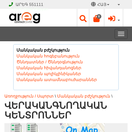
ԱՐԵԳ
551111
ՀԱՅ
© 2026 Hayk Papyan
0
Togg
navi
Մանկական բժշկություն
Մանկական հոգեբանություն
Ծննդատներ / Ծննդօգնություն
Մանկական հիվանդանոցներ
Մանկական պոլիկլինիկաներ
Մանկական ատամնաբուժարաններ
Առողջություն / Սպորտ
\
Մանկական բժշկություն
\
ՎԵՐԱԿԱՆԳՆՈՂԱԿԱՆ
ԿԵՆՏՐՈՆՆԵՐ