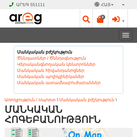
ԱՐԵԳ
551111
ՀԱՅ
© 2026 Hayk Papyan
0
Togg
navi
Մանկական բժշկություն
Ծննդատներ / Ծննդօգնություն
Վերականգնողական կենտրոններ
Մանկական հիվանդանոցներ
Մանկական պոլիկլինիկաներ
Մանկական ատամնաբուժարաններ
Առողջություն / Սպորտ
\
Մանկական բժշկություն
\
ՄԱՆԿԱԿԱՆ
ՀՈԳԵԲԱՆՈՒԹՅՈՒՆ