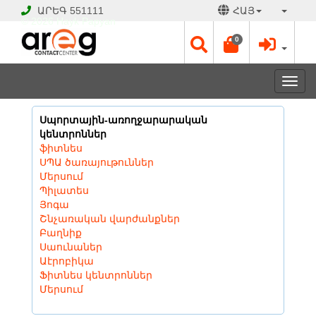
ԱՐԵԳ
551111
ՀԱՅ
© 2026 Hayk Papyan
0
Togg
navi
Սպորտային-առողջարարական
կենտրոններ
ֆիտնես
ՍՊԱ ծառայութուններ
Մերսում
Պիլատես
Յոգա
Շնչառական վարժանքներ
Բաղնիք
Սաունաներ
Աէրոբիկա
Ֆիտնես կենտրոններ
Մերսում