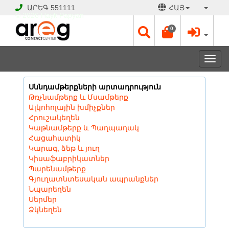
ԱՐԵԳ
551111
ՀԱՅ
© 2026 Hayk Papyan
0
Togg
navi
Սննդամթերքների արտադրություն
Թռչնամթերք և Մսամթերք
Ալկոհոլային խմիչքներ
Հրուշակեղեն
Կաթնամթերք և Պաղպաղակ
Հացահատիկ
Կարագ, ձեթ և յուղ
Կիսաֆաբրիկատներ
Պարենամթերք
Գյուղատնտեսական ապրանքներ
Նպարեղեն
Սերմեր
Ձկնեղեն