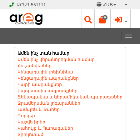
ԱՐԵԳ
551111
ՀԱՅ
© 2026 Hayk Papyan
0
Togg
navi
Ամեն ինչ տան համար
Ամեն ինչ վերանորոգման համար
Հուշանվերներ
Կենցաղային տեխնիկա
Կենցաղային ապրանքներ
Կարի ապրանքներ
Սպորտային ապրանքներ
Ճենապակյա և կերամիկական պարագաներ
Ջրամերսման լոգարաններ
Լամպեև և Ջահեր
Գորգեր
Կաշվե իրեր
Կահույք և Պարագաներ
Տրիկոտաժ