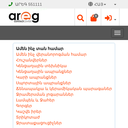
ԱՐԵԳ
551111
ՀԱՅ
© 2026 Hayk Papyan
0
Togg
navi
Ամեն ինչ տան համար
Ամեն ինչ վերանորոգման համար
Հուշանվերներ
Կենցաղային տեխնիկա
Կենցաղային ապրանքներ
Կարի ապրանքներ
Սպորտային ապրանքներ
Ճենապակյա և կերամիկական պարագաներ
Ջրամերսման լոգարաններ
Լամպեև և Ջահեր
Գորգեր
Կաշվե իրեր
Տրիկոտաժ
Ջրատաքացուցիչներ