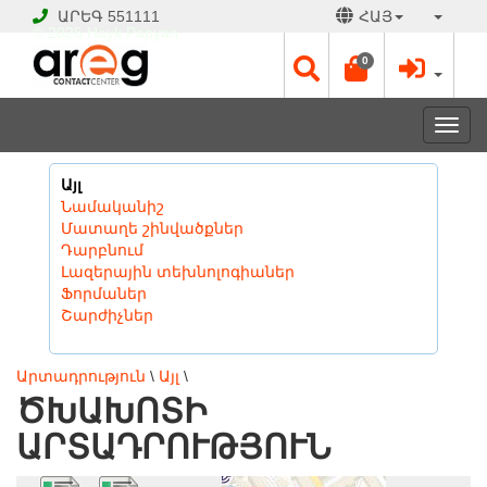
ԱՐԵԳ
551111
ՀԱՅ
© 2026 Hayk Papyan
0
Togg
navi
Այլ
Նամականիշ
Մատաղե շինվածքներ
Դարբնում
Լազերային տեխնոլոգիաներ
Ֆորմաներ
Շարժիչներ
Արտադրություն
\
Այլ
\
ԾԽԱԽՈՏԻ
ԱՐՏԱԴՐՈՒԹՅՈՒՆ