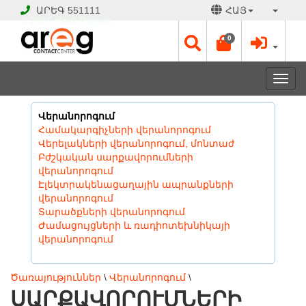
ԱՐԵԳ
551111
ՀԱՅ
© 2026 Hayk Papyan
0
Togg
navi
Վերանորոգում
Համակարգիչների վերանորոգում
Վերելակների վերանորոգում, մոնտաժ
Բժշկական սարքավորումների
վերանորոգում
Էլեկտրակենացաղային ապրանքների
վերանորոգում
Տարածքների վերանորոգում
Ժամացույցների և ռադիոտեխնիկայի
վերանորոգում
Ծառայություններ
\
Վերանորոգում
\
ՍԱՐՔԱՎՈՐՈՒՄՆԵՐԻ