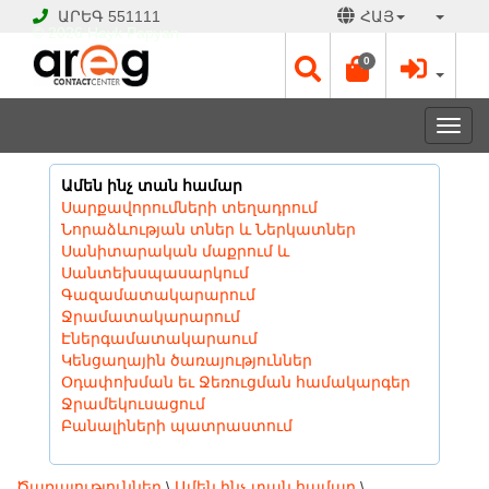
ԱՐԵԳ
551111
ՀԱՅ
© 2026 Hayk Papyan
0
Togg
navi
Ամեն ինչ տան համար
Սարքավորումների տեղադրում
Նորաձևության տներ և Ներկատներ
Սանիտարական մաքրում և
Սանտեխսպասարկում
Գազամատակարարում
Ջրամատակարարում
Էներգամատակարաում
Կենցաղային ծառայություններ
Օդափոխման եւ Ջեռուցման համակարգեր
Ջրամեկուսացում
Բանալիների պատրաստում
Ծառայություններ
\
Ամեն ինչ տան համար
\