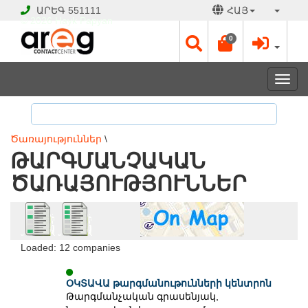
ԱՐԵԳ
551111
ՀԱՅ
© 2026 Hayk Papyan
0
Togg
navi
Ծառայություններ
\
ԹԱՐԳՄԱՆՉԱԿԱՆ
ԾԱՌԱՅՈՒԹՅՈՒՆՆԵՐ
Loaded: 12 companies
ՕԿՏԱՎԱ թարգմանութունների կենտրոն
Թարգմանչական գրասենյակ,